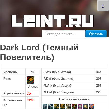
×
–
–
–
Искать
Dark Lord (Темный
Повелитель)
Уровень
50
P.Atk (Физ. Атака)
463
Раса
P.Def (Физ. Защита)
306
M.Atk (Маг. Атака)
264
Undead
M.Def (Маг. Защита)
226
Агрессивный
Да
Пассивные навыки
Количество
2245
HP