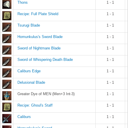
Thons
1 - 1
Recipe: Full Plate Shield
1 - 1
Tsurugi Blade
1 - 1
Homunkulus's Sword Blade
1 - 1
Sword of Nightmare Blade
1 - 1
Sword of Whispering Death Blade
1 - 1
Caliburs Edge
1 - 1
Delusional Blade
1 - 1
Greater Dye of MEN (Men+3 Int-3)
1 - 1
Recipe: Ghoul's Staff
1 - 1
Caliburs
1 - 1