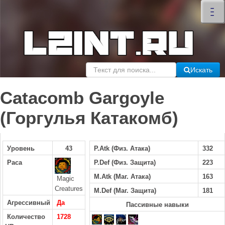
×
–
–
–
Искать
Catacomb Gargoyle
(Горгулья Катакомб)
Уровень
43
P.Atk (Физ. Атака)
332
Раса
P.Def (Физ. Защита)
223
M.Atk (Маг. Атака)
163
Magic
Creatures
M.Def (Маг. Защита)
181
Агрессивный
Да
Пассивные навыки
Количество
1728