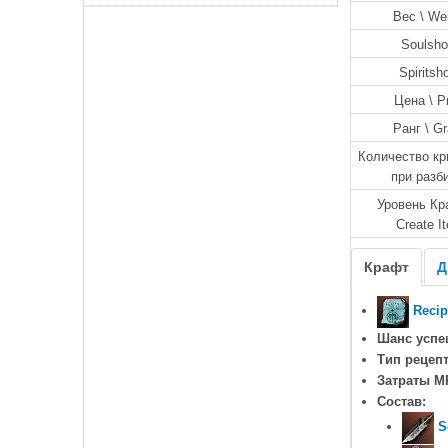
Вес \ We
Soulsho
Spiritsh
Цена \ P
Ранг \ G
Количество кр
при разб
Уровень Кр
Create I
Крафт
Д
Recip
Шанс успе
Тип рецепт
Затраты M
Состав:
S