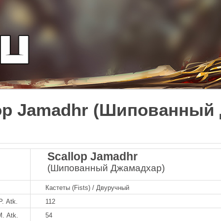
lop Jamadhr (Шипованный
Scallop Jamadhr
(Шипованный Джамадхар)
Кастеты (Fists) / Двуручный
P. Atk.
112
M. Atk.
54