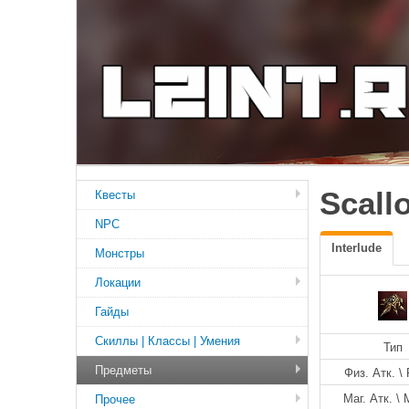
Scal
Квесты
NPC
Interlude
Монстры
Локации
Гайды
Скиллы | Классы | Умения
Тип
Предметы
Физ. Атк. \ 
Маг. Атк. \ 
Прочее