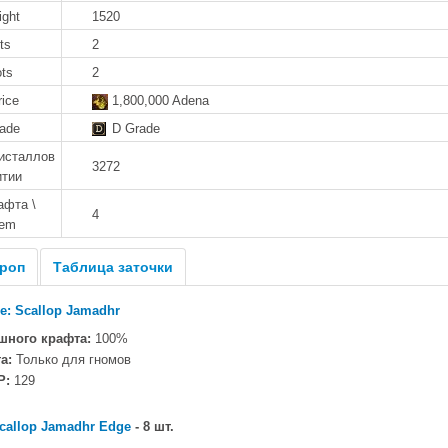
ight
1520
ts
2
ots
2
rice
1,800,000 Adena
rade
D Grade
исталлов
3272
итии
афта \
4
tem
роп
Таблица заточки
e: Scallop Jamadhr
шного крафта:
100%
а:
Только для гномов
P:
129
callop Jamadhr Edge
- 8 шт.