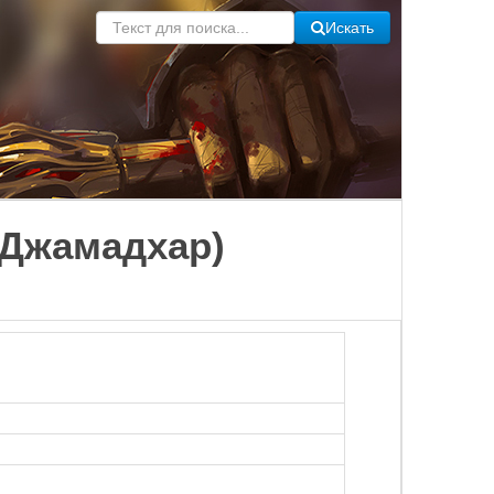
Искать
 Джамадхар)