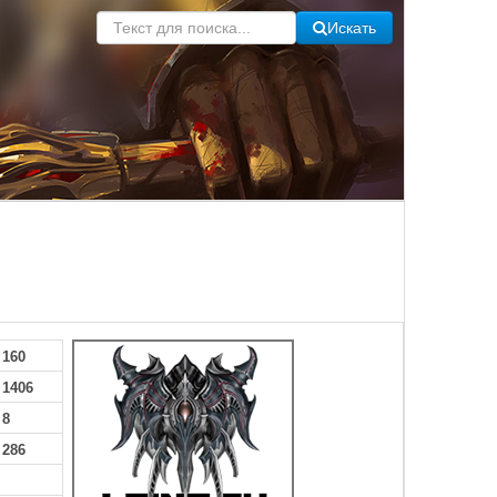
Искать
160
1406
8
286