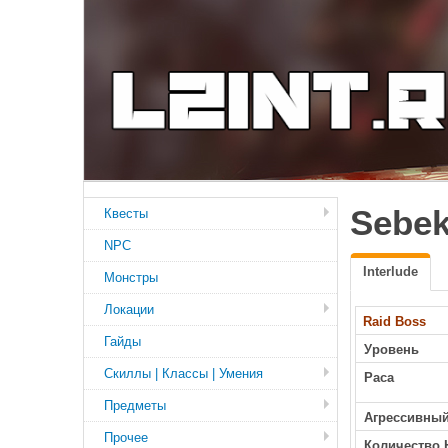
Sebek
Квесты
NPC
Interlude
Монстры
Локации
Raid Boss
Гайды
Уровень
Скиллы | Классы | Умения
Раса
Предметы
Агрессивны
Прочее
Количество 