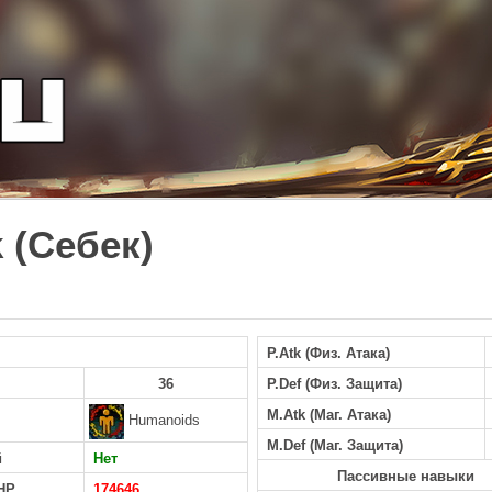
 (Себек)
P.Atk (Физ. Атака)
36
P.Def (Физ. Защита)
M.Atk (Маг. Атака)
Humanoids
M.Def (Маг. Защита)
й
Нет
Пассивные навыки
HP
174646