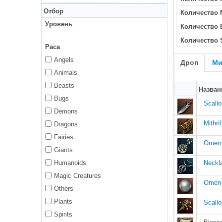
Отбор
Количество 
Уровень
Количество
Количество 
Раса
Angels
Дроп
Ми
Animals
Beasts
Назван
Bugs
Scall
Demons
Mithri
Dragons
Fairies
Omen 
Giants
Humanoids
Neckl
Magic Creatures
Omen 
Others
Plants
Scall
Spirits