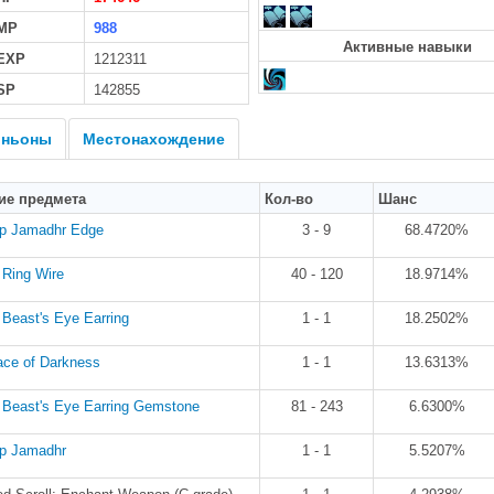
MP
988
Активные навыки
 EXP
1212311
SP
142855
ньоны
Местонахождение
ие предмета
Кол-во
Шанс
op Jamadhr Edge
3 - 9
68.4720%
l Ring Wire
40 - 120
18.9714%
Beast's Eye Earring
1 - 1
18.2502%
ace of Darkness
1 - 1
13.6313%
Beast's Eye Earring Gemstone
81 - 243
6.6300%
op Jamadhr
1 - 1
5.5207%