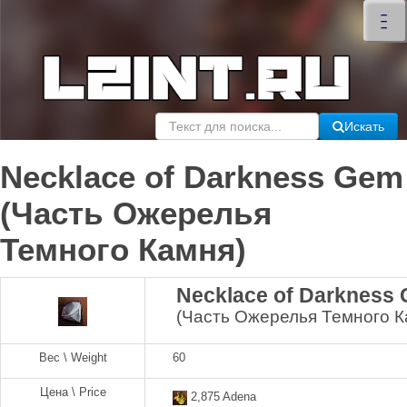
×
–
–
–
Искать
Necklace of Darkness Gem
(Часть Ожерелья
Темного Камня)
Necklace of Darkness
(Часть Ожерелья Темного К
Вес \ Weight
60
Цена \ Price
2,875 Adena