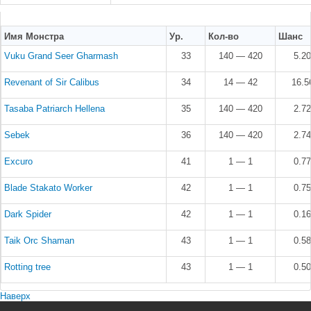
Имя Монстра
Ур.
Кол-во
Шанс
Vuku Grand Seer Gharmash
33
140 — 420
5.2
Revenant of Sir Calibus
34
14 — 42
16.
Tasaba Patriarch Hellena
35
140 — 420
2.7
Sebek
36
140 — 420
2.7
Excuro
41
1 — 1
0.7
Blade Stakato Worker
42
1 — 1
0.7
Dark Spider
42
1 — 1
0.1
Taik Orc Shaman
43
1 — 1
0.5
Rotting tree
43
1 — 1
0.5
Наверх