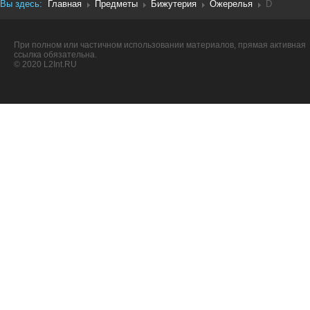
Вы здесь:
Главная
Предметы
Бижутерия
Ожерелья
D
При полном или частичном использовании материалов, прямая активная
ссылка обязательна.
© 2020 L2Int.RU