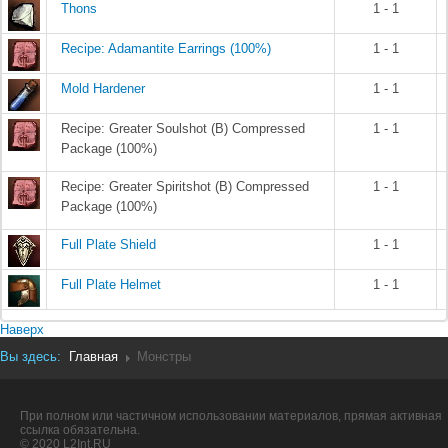
Thons
1 - 1
Recipe: Adamantite Earrings (100%)
1 - 1
Mold Hardener
1 - 1
Recipe: Greater Soulshot (B) Compressed
1 - 1
Package (100%)
Recipe: Greater Spiritshot (B) Compressed
1 - 1
Package (100%)
Full Plate Shield
1 - 1
Full Plate Helmet
1 - 1
Наверх
Вы здесь:
Главная
Монстры
При полном или частичном использовании материалов, прямая активная
ссылка обязательна.
© 2020 L2Int.RU