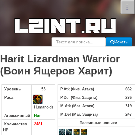
×
–
–
–
Искать
Harit Lizardman Warrior
(Воин Ящеров Харит)
Уровень
53
P.Atk (Физ. Атака)
662
Раса
P.Def (Физ. Защита)
276
M.Atk (Маг. Атака)
319
Humanoids
M.Def (Маг. Защита)
247
Агрессивный
Нет
Пассивные навыки
Количество
2481
HP