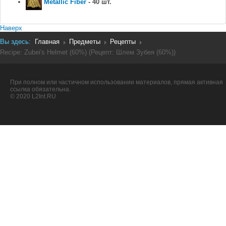
Metallic Fiber
- 40 шт.
Наверх
Вы здесь:
Главная
Предметы
Рецепты
Recipe: Zubei's Helmet (60%) (Рецепт: Шлем Зубея (60%))
При полном или частичном использовании материалов, прямая активная
ссылка обязательна.
© 2020 L2Int.RU