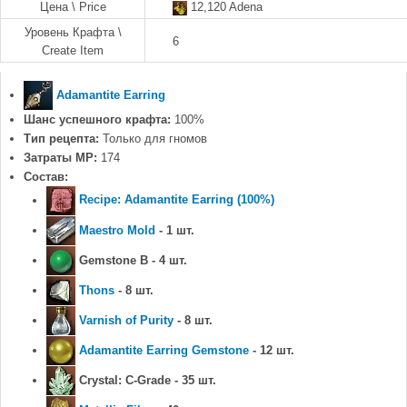
Цена \ Price
12,120 Adena
Уровень Крафта \
6
Create Item
Adamantite Earring
Шанс успешного крафта:
100%
Тип рецепта:
Только для гномов
Затраты MP:
174
Состав:
Recipe: Adamantite Earring (100%)
Maestro Mold
- 1 шт.
Gemstone B - 4 шт.
Thons
- 8 шт.
Varnish of Purity
- 8 шт.
Adamantite Earring Gemstone
- 12 шт.
Crystal: C-Grade - 35 шт.