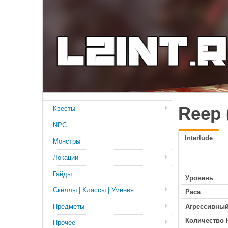
Reep 
Квесты
NPC
Interlude
Монстры
Локации
Гайды
Уровень
Скиллы | Классы | Умения
Раса
Предметы
Агрессивны
Количество 
Прочее