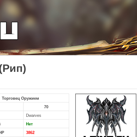
(Рип)
Торговец Оружием
70
Dwarves
й
Нет
HP
3862