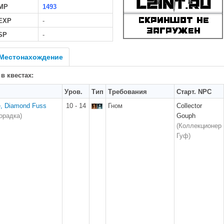
MP
1493
 EXP
-
SP
-
Местонахождение
 в квестах:
Уров.
Тип
Требования
Старт. NPC
e, Diamond Fuss
10 - 14
Гном
Collector
орадка)
Gouph
(Коллекционер
Гуф)