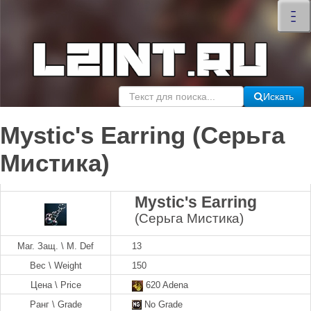
×
–
–
–
Искать
Mystic's Earring (Серьга
Мистика)
Mystic's Earring
(Серьга Мистика)
Маг. Защ. \ M. Def
13
Вес \ Weight
150
Цена \ Price
620 Adena
Ранг \ Grade
No Grade