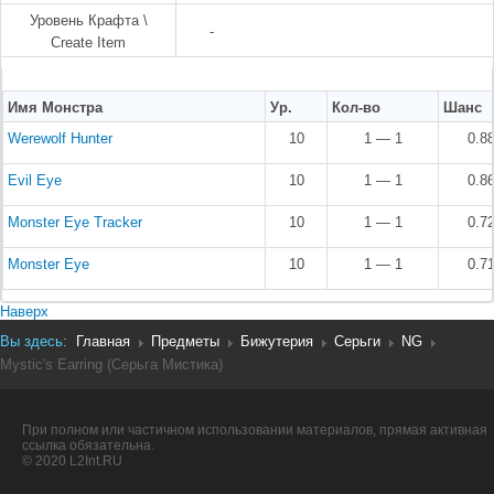
Уровень Крафта \
-
Create Item
Имя Монстра
Ур.
Кол-во
Шанс
Werewolf Hunter
10
1 — 1
0.8
Evil Eye
10
1 — 1
0.8
Monster Eye Tracker
10
1 — 1
0.7
Monster Eye
10
1 — 1
0.7
Наверх
Вы здесь:
Главная
Предметы
Бижутерия
Серьги
NG
Mystic's Earring (Серьга Мистика)
При полном или частичном использовании материалов, прямая активная
ссылка обязательна.
© 2020 L2Int.RU