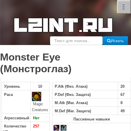
×
–
–
–
Искать
Monster Eye
(Монстроглаз)
Уровень
10
P.Atk (Физ. Атака)
20
Раса
P.Def (Физ. Защита)
67
M.Atk (Маг. Атака)
8
Magic
Creatures
M.Def (Маг. Защита)
49
Агрессивный
Нет
Пассивные навыки
Количество
257