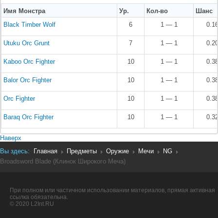
Имя Монстра
Ур.
Кол-во
Шанс
Black Timber Wolf
6
1 — 1
0.1
Utuku Orc Grunt
7
1 — 1
0.2
Kaboo Orc Fighter
10
1 — 1
0.3
Balor Orc Fighter
10
1 — 1
0.3
Orc Fighter
10
1 — 1
0.3
Baraq Orc Fighter
10
1 — 1
0.3
Наверх
Вы здесь:
Главная
Предметы
Оружие
Мечи
NG
Broadsword Blade (Клинок Широкого Меча)
При полном или частичном использовании материалов, прямая активная
ссылка обязательна.
© 2020 L2Int.RU