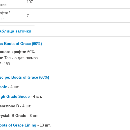
107
итии
афта \
7
tem
аблица заточки
e: Boots of Grace (60%)
шного крафта:
60%
а:
Только для гномов
P:
183
ecipe: Boots of Grace (60%)
sofe
- 4 шт.
igh Grade Suede
- 4 шт.
mstone B - 4 шт.
ystal: B-Grade - 8 шт.
oots of Grace Lining
- 13 шт.