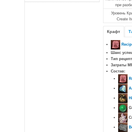
при разб
Уровень Кр
Create I
Крафт
Т
Recip
Шанс успе
Тип рецепт
Затраты M
Состав:
R
A
H
Ge
Cr
B