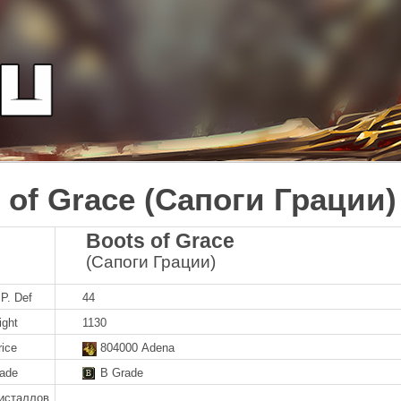
 of Grace (Сапоги Грации)
Boots of Grace
(Сапоги Грации)
P. Def
44
ight
1130
rice
804000 Adena
rade
B Grade
исталлов