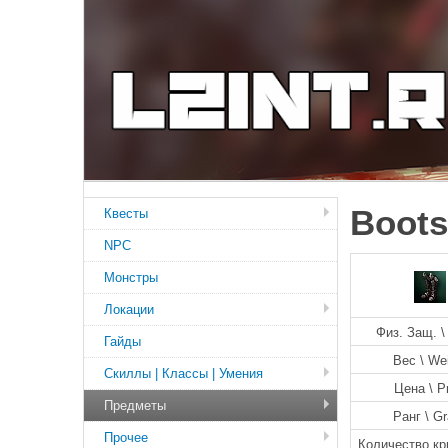
Boots
Квесты
NPC
Монстры
Локации
Физ. Защ. \ 
Гайды
Вес \ We
Скиллы | Классы | Умения
Цена \ P
Предметы
Ранг \ G
Прочее
Количество кр