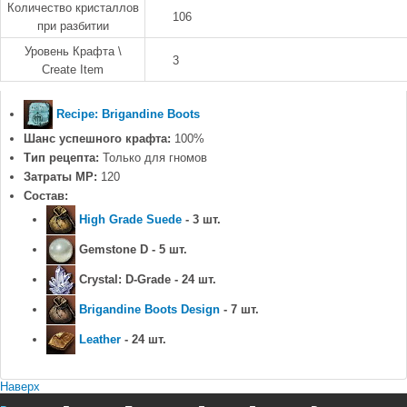
Количество кристаллов
106
при разбитии
Уровень Крафта \
3
Create Item
Recipe: Brigandine Boots
Шанс успешного крафта:
100%
Тип рецепта:
Только для гномов
Затраты MP:
120
Состав:
High Grade Suede
- 3 шт.
Gemstone D - 5 шт.
Crystal: D-Grade - 24 шт.
Brigandine Boots Design
- 7 шт.
Leather
- 24 шт.
Наверх