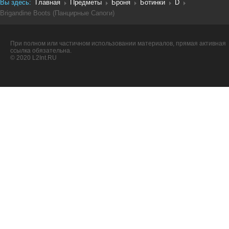
Вы здесь:
Главная
Предметы
Броня
Ботинки
D
Brigandine Boots (Панцирные Сапоги)
При полном или частичном использовании материалов, прямая активная
ссылка обязательна.
© 2020 L2Int.RU