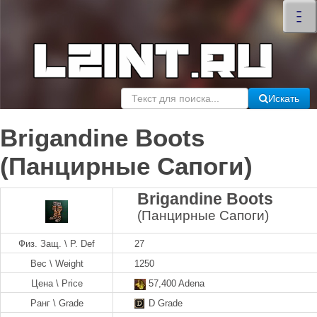
×
–
–
–
Искать
Brigandine Boots
(Панцирные Сапоги)
Brigandine Boots
(Панцирные Сапоги)
Физ. Защ. \ P. Def
27
Вес \ Weight
1250
Цена \ Price
57,400 Adena
Ранг \ Grade
D Grade