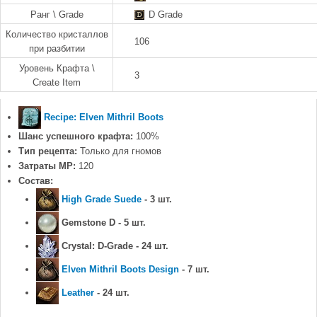
Ранг \ Grade
D Grade
Количество кристаллов
106
при разбитии
Уровень Крафта \
3
Create Item
Recipe: Elven Mithril Boots
Шанс успешного крафта:
100%
Тип рецепта:
Только для гномов
Затраты MP:
120
Состав:
High Grade Suede
- 3 шт.
Gemstone D - 5 шт.
Crystal: D-Grade - 24 шт.
Elven Mithril Boots Design
- 7 шт.
Leather
- 24 шт.