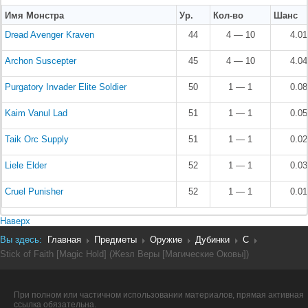
Имя Монстра
Ур.
Кол-во
Шанс
Dread Avenger Kraven
44
4 — 10
4.0
Archon Suscepter
45
4 — 10
4.0
Purgatory Invader Elite Soldier
50
1 — 1
0.0
Kaim Vanul Lad
51
1 — 1
0.0
Taik Orc Supply
51
1 — 1
0.0
Liele Elder
52
1 — 1
0.0
Cruel Punisher
52
1 — 1
0.0
Наверх
Вы здесь:
Главная
Предметы
Оружие
Дубинки
C
Stick of Faith [Magic Hold] (Жезл Веры [Магические Оковы])
При полном или частичном использовании материалов, прямая активная
ссылка обязательна.