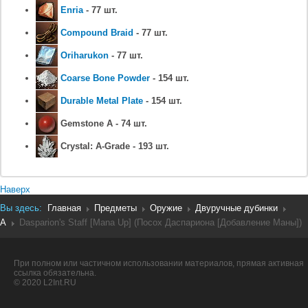
Enria
- 77 шт.
Compound Braid
- 77 шт.
Oriharukon
- 77 шт.
Coarse Bone Powder
- 154 шт.
Durable Metal Plate
- 154 шт.
Gemstone A - 74 шт.
Crystal: A-Grade - 193 шт.
Наверх
Вы здесь:
Главная
Предметы
Оружие
Двуручные дубинки
A
Dasparion's Staff [Mana Up] (Посох Даспариона [Добавление Маны])
При полном или частичном использовании материалов, прямая активная
ссылка обязательна.
© 2020 L2Int.RU