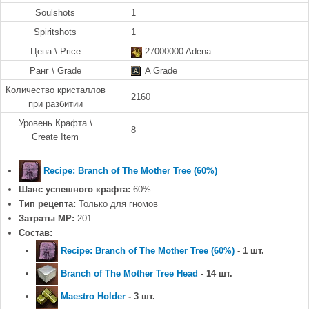
Soulshots
1
Spiritshots
1
Цена \ Price
27000000 Adena
Ранг \ Grade
A Grade
Количество кристаллов
2160
при разбитии
Уровень Крафта \
8
Create Item
Recipe: Branch of The Mother Tree (60%)
Шанс успешного крафта:
60%
Тип рецепта:
Только для гномов
Затраты MP:
201
Состав:
Recipe: Branch of The Mother Tree (60%)
- 1 шт.
Branch of The Mother Tree Head
- 14 шт.
Maestro Holder
- 3 шт.