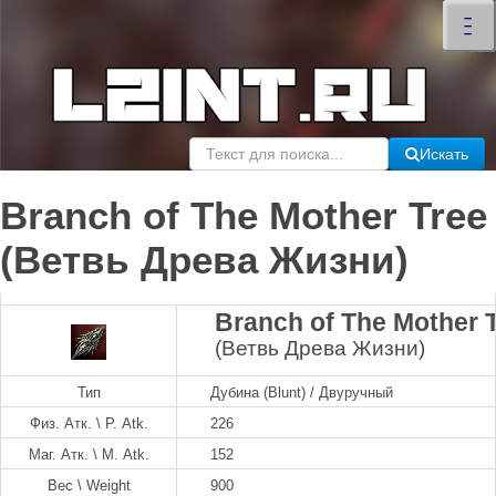
×
–
–
–
Искать
Branch of The Mother Tree
(Ветвь Древа Жизни)
Branch of The Mother 
(Ветвь Древа Жизни)
Тип
Дубина (Blunt) / Двуручный
Физ. Атк. \ P. Atk.
226
Маг. Атк. \ M. Atk.
152
Вес \ Weight
900