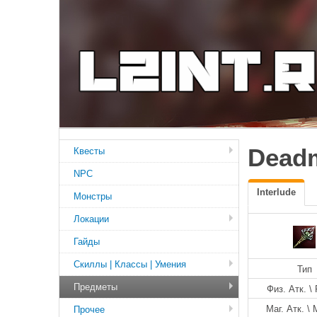
Deadm
Квесты
NPC
Interlude
Монстры
Локации
Гайды
Скиллы | Классы | Умения
Тип
Предметы
Физ. Атк. \ 
Маг. Атк. \ 
Прочее