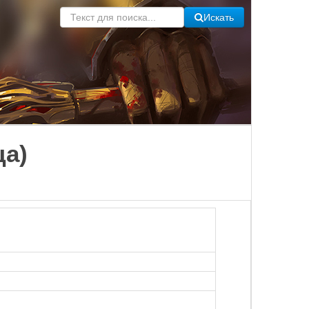
Искать
ца)