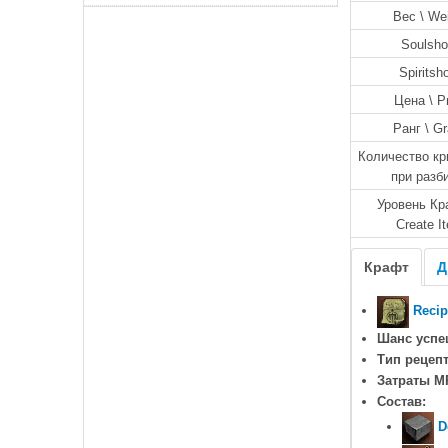
Вес \ We
Soulsho
Spiritsh
Цена \ P
Ранг \ G
Количество кр
при разб
Уровень Кр
Create I
Крафт
Д
Recip
Шанс успе
Тип рецепт
Затраты M
Состав:
D