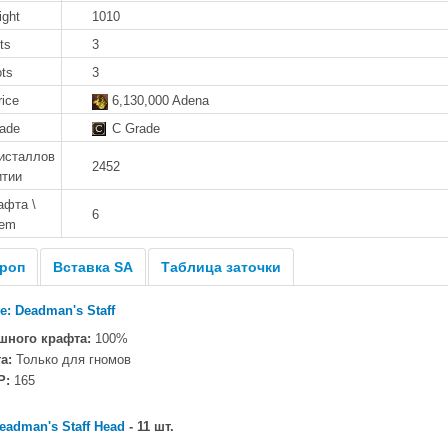
ight
1010
ts
3
ots
3
rice
6,130,000 Adena
rade
C Grade
исталлов
2452
итии
афта \
6
tem
роп
Вставка SA
Таблица заточки
e: Deadman's Staff
шного крафта:
100%
а:
Только для гномов
P:
165
eadman's Staff Head
- 11 шт.