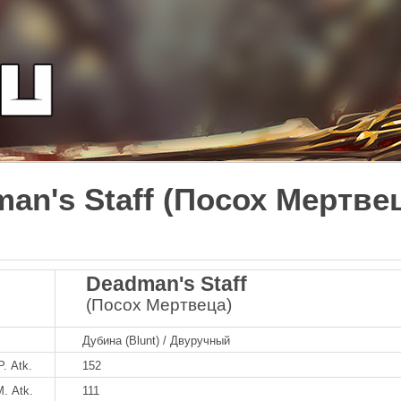
an's Staff (Посох Мертве
Deadman's Staff
(Посох Мертвеца)
Дубина (Blunt) / Двуручный
P. Atk.
152
M. Atk.
111