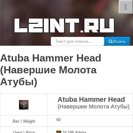
×
–
–
–
Искать
Atuba Hammer Head
(Навершие Молота
Атубы)
Atuba Hammer Head
(Навершие Молота Атубы)
60
Вес \ Weight
Цена \ Price
24,188 Adena