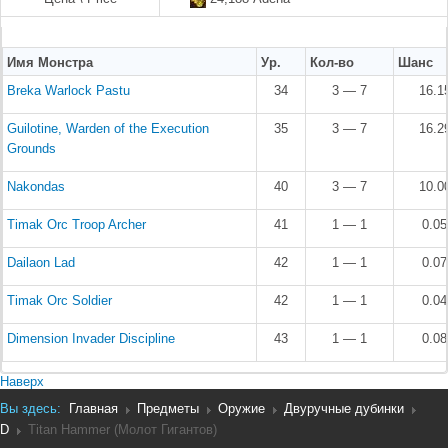
Имя Монстра
Ур.
Кол-во
Шанс
Breka Warlock Pastu
34
3 — 7
16.1
Guilotine, Warden of the Execution
35
3 — 7
16.2
Grounds
Nakondas
40
3 — 7
10.0
Timak Orc Troop Archer
41
1 — 1
0.0
Dailaon Lad
42
1 — 1
0.0
Timak Orc Soldier
42
1 — 1
0.0
Dimension Invader Discipline
43
1 — 1
0.0
Наверх
Вы здесь:
Главная
Предметы
Оружие
Двуручные дубинки
D
Titan Hammer (Молот Гигантов)