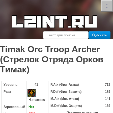
×
–
–
–
Искать
Timak Orc Troop Archer
(Стрелок Отряда Орков
Тимак)
Уровень
41
P.Atk (Физ. Атака)
713
Раса
P.Def (Физ. Защита)
189
M.Atk (Маг. Атака)
141
Humanoids
M.Def (Маг. Защита)
169
Агрессивный
Нет
Пассивные навыки