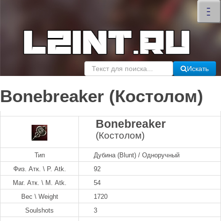
×
–
–
–
Искать
Bonebreaker (Костолом)
Bonebreaker
(Костолом)
Тип
Дубина (Blunt) / Одноручный
Физ. Атк. \ P. Atk.
92
Маг. Атк. \ M. Atk.
54
Вес \ Weight
1720
Soulshots
3