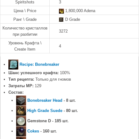
Spiritshots
3
Цена \ Price
1,800,000 Adena
Ранг \ Grade
D Grade
Количество кристаллов
3272
при разбитии
Уровень Крафта \
4
Create Item
Recipe: Bonebreaker
Шанс успешного крафта:
100%
Тип рецепта:
Только для гномов
Затраты MP:
129
Состав:
Bonebreaker Head
- 8 шт.
High Grade Suede
- 80 шт.
Gemstone D - 185 шт.
Cokes
- 160 шт.