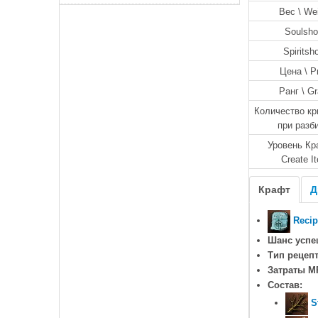
Вес \ We
Soulsho
Spiritsh
Цена \ P
Ранг \ G
Количество кр
при разб
Уровень Кр
Create I
Крафт
Д
Recipe
Шанс успе
Тип рецепт
Затраты M
Состав:
S