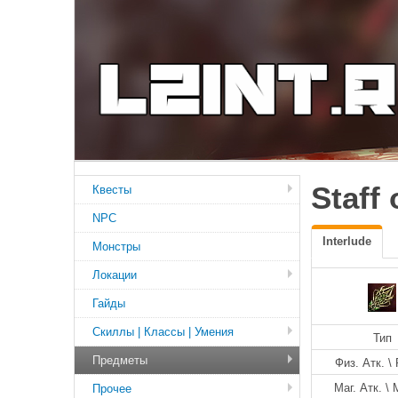
Staff
Квесты
NPC
Interlude
Монстры
Локации
Гайды
Скиллы | Классы | Умения
Тип
Предметы
Физ. Атк. \ 
Маг. Атк. \ 
Прочее