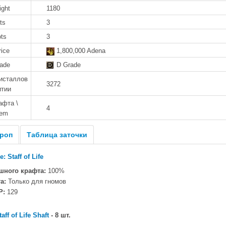
ight
1180
ts
3
ots
3
rice
1,800,000 Adena
rade
D Grade
исталлов
3272
итии
афта \
4
tem
роп
Таблица заточки
: Staff of Life
шного крафта:
100%
а:
Только для гномов
P:
129
taff of Life Shaft
- 8 шт.