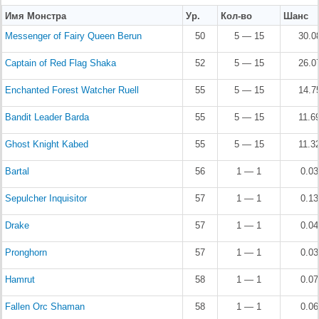
Имя Монстра
Ур.
Кол-во
Шанс
Messenger of Fairy Queen Berun
50
5 — 15
30.0
Captain of Red Flag Shaka
52
5 — 15
26.0
Enchanted Forest Watcher Ruell
55
5 — 15
14.7
Bandit Leader Barda
55
5 — 15
11.6
Ghost Knight Kabed
55
5 — 15
11.3
Bartal
56
1 — 1
0.0
Sepulcher Inquisitor
57
1 — 1
0.1
Drake
57
1 — 1
0.0
Pronghorn
57
1 — 1
0.0
Hamrut
58
1 — 1
0.0
Fallen Orc Shaman
58
1 — 1
0.0