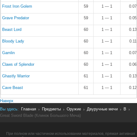
Frost Iron Golem
59
1 — 1
0.0
Grave Predator
59
1 — 1
0.0
Beast Lord
60
1 — 1
0.1
Bloody Lady
60
1 — 1
0.1
Gamlin
60
1 — 1
0.0
Claws of Splendor
60
1 — 1
0.0
Ghastly Warrior
61
1 — 1
0.1
Cave Beast
61
1 — 1
0.1
Наверх
Вы здесь:
Главная
Предметы
Оружие
Двуручные мечи
B
Great Sword Blade (Клинок Большого Меча)
При полном или частичном использовании материалов, прямая активная