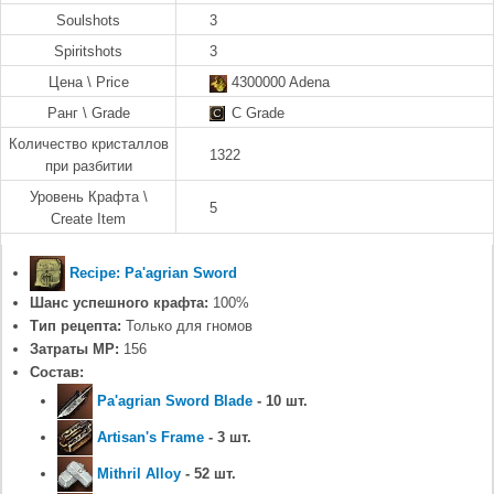
Soulshots
3
Spiritshots
3
Цена \ Price
4300000 Adena
Ранг \ Grade
C Grade
Количество кристаллов
1322
при разбитии
Уровень Крафта \
5
Create Item
Recipe: Pa'agrian Sword
Шанс успешного крафта:
100%
Тип рецепта:
Только для гномов
Затраты MP:
156
Состав:
Pa'agrian Sword Blade
- 10 шт.
Artisan's Frame
- 3 шт.
Mithril Alloy
- 52 шт.