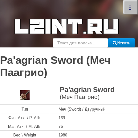
×
–
–
–
Искать
Pa'agrian Sword (Меч
Паагрио)
Pa'agrian Sword
(Меч Паагрио)
Тип
Меч (Sword) / Двуручный
Физ. Атк. \ P. Atk.
169
Маг. Атк. \ M. Atk.
76
Вес \ Weight
1980