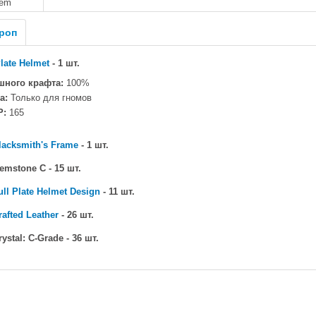
tem
роп
Plate Helmet
- 1 шт.
шного крафта:
100%
а:
Только для гномов
P:
165
lacksmith's Frame
- 1 шт.
mstone C - 15 шт.
ull Plate Helmet Design
- 11 шт.
rafted Leather
- 26 шт.
ystal: C-Grade - 36 шт.