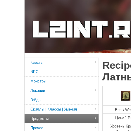
Recip
Квесты
NPC
Латн
Монстры
Локации
Гайды
Скиллы | Классы | Умения
Вес \ We
Цена \ P
Предметы
Уровень Кр
Прочее