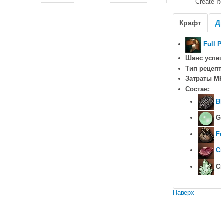
Create I
Крафт
Д
Full 
Шанс успе
Тип рецепт
Затраты M
Состав:
B
Ge
F
C
Cr
Наверх