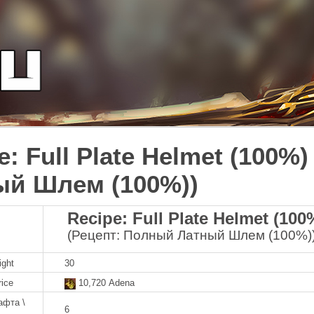
e: Full Plate Helmet (100%
ый Шлем (100%))
Recipe: Full Plate Helmet (100
(Рецепт: Полный Латный Шлем (100%)
ight
30
rice
10,720 Adena
афта \
6