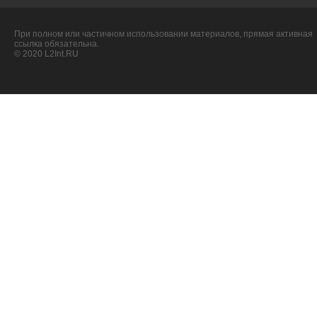
При полном или частичном использовании материалов, прямая активная
ссылка обязательна.
© 2020 L2Int.RU