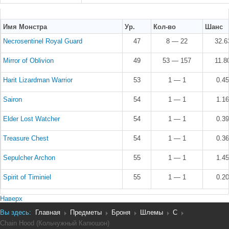
Имя Монстра
Ур.
Кол-во
Шанс
Necrosentinel Royal Guard
47
8 — 22
32.
Mirror of Oblivion
49
53 — 157
11.
Harit Lizardman Warrior
53
1 — 1
0.4
Sairon
54
1 — 1
1.1
Elder Lost Watcher
54
1 — 1
0.3
Treasure Chest
54
1 — 1
0.3
Sepulcher Archon
55
1 — 1
1.4
Spirit of Timiniel
55
1 — 1
0.2
Наверх
Вы здесь:
Главная
Предметы
Броня
Шлемы
C
Chain Hood (Кольчужный Капюшон)