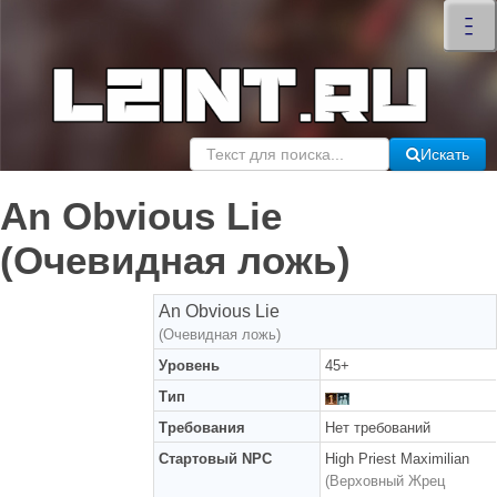
×
–
–
–
Искать
An Obvious Lie
(Очевидная ложь)
An Obvious Lie
(Очевидная ложь)
Уровень
45+
Тип
Требования
Нет требований
Стартовый NPC
High Priest Maximilian
(Верховный Жрец