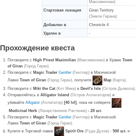
Максимилиан)
Стартовая локация
Giran Territory
(Земли Гирана)
Добавлен в
Chronicle 4
Удален в
-
Прохождение квеста
Поговорите с
High Priest Maximilian
(Максимилиан)
в Храме
Town
of Giran
(Город Гиран)
.
Поговорите с
Magic Trader
Gentler
(Гентлер)
в Магической
Лавке
Town of Giran
(Город Гиран)
, получите
Map
(Карта)
.
Поговорите с
Miki the Cat
(Кот Мики)
в
Devil's Isle
(Остров Дьявола)
.
Отправляйтесь в
Alligator Island
(Остров Аллигаторов)
и
убивайте
Alligator
(Аллигатор)
[40 lvl]
, пока не соберете
Medicinal Herb
(Лекарственное Растение)
- 20 шт.
Поговорите с
Magic Trader
Gentler
(Гентлер)
в Магической
Лавке
Town of Giran
(Город Гиран)
.
Купите в Торговой лавке
Spirit Ore
(Руда Духов)
-
500 шт.
и