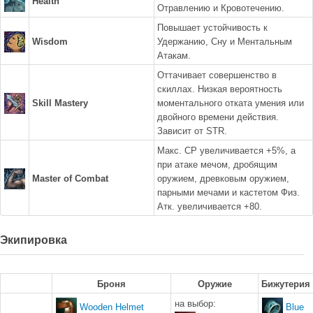
Health
Отравлению и Кровотечению.
Повышает устойчивость к
Wisdom
Удержанию, Сну и Ментальным
Атакам.
Оттачивает совершенство в
скиллах. Низкая вероятность
Skill Mastery
моментального отката умения или
двойного времени действия.
Зависит от STR.
Макс. CP увеличивается +5%, а
при атаке мечом, дробящим
Master of Combat
оружием, древковым оружием,
парными мечами и кастетом Физ.
Атк. увеличивается +80.
Экипировка
Броня
Оружие
Бижутерия
на выбор:
Wooden Helmet
Blue