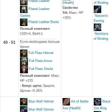
Plated Leather
[Health]
of Binding
Свойство
Plated Leather
SA:
Макс. HP
Gaiters
Nassen's
+25%
Earring
Plated Leather Boots
Полный комплект:
СИЛ+4, ВЫН-1
Necklace
of Binding
Если необходимо больше
40 - 51
брони:
Full Plate Helmet
Full Plate Armor
Full Plate Shield
Полный комплект:
Макс.
HP +270
- Бонус щита:
Защита
Щитом +5.26%
Blue Wolf Helmet
Art of Battle
Black
Axe [Health]
Ore Ring
Blue Wolf Gloves