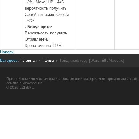
+8%, Макс. HP +445.
вероятность получить
Сон/Магические Оковы
-70%
- Бонус щита:
Вероятность получить
Отравление/
Кровотечение -80%.
Наверх
Вы здесь:
Главная
Гайды
Гайд крафтеру [Warsmith/Maestro]
При полном или частичном использовании материалов, прямая активная
ссылка обязательна.
© 2020 L2Int.RU