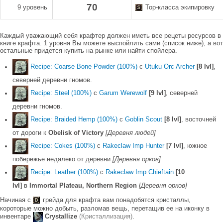
70
9 уровень
Top-класса экипировку
Каждый уважающий себя крафтер должен иметь все рецеты ресурсов в
книге крафта. 1 уровня Вы можете выспойлить сами (список ниже), а вот
остальные придется купить на рынке или найти спойлера.
Recipe: Coarse Bone Powder (100%)
с
Utuku Orc Archer
[8 lvl]
,
северней деревни гномов.
Recipe: Steel (100%)
с
Garum Werewolf
[9 lvl]
, северней
деревни гномов.
Recipe: Braided Hemp (100%)
с
Goblin Scout
[8 lvl]
, восточней
от дороги к
Obelisk of Victory
[Деревня людей]
Recipe: Cokes (100%)
c
Rakeclaw Imp Hunter
[7 lvl]
, южное
побережье недалеко от деревни
[Деревня орков]
Recipe: Leather (100%)
с
Rakeclaw Imp Chieftain
[10
lvl]
в
Immortal Plateau, Northern Region
[Деревня орков]
Начиная с
грейда для крафта вам понадобятся кристаллы,
короторые можно добыть, разломав вещь, перетащив ее на иконку в
инвентаре
Crystallize
(Кристаллизация)
.