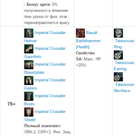
- Бонус щита:
5%
полученного в ближнем
бою урона от физ. атак
перенаправляется врагу
Imperial Crusader
Basalt
Helmet
Battlehammer
Tateossian
[Health]
Ring
Imperial Crusader
Свойство
Gauntlets
SA:
Макс. HP
Tateossian
Imperial Crusader
+25%
Earring
Breastplate
Imperial Crusader
Tateossian
Gaiters
Necklace
Imperial Crusader
76+
Boots
Imperial Crusader
Shield
Полный комплект:
ЛВК-2, СИЛ+2, Физ. Защ.