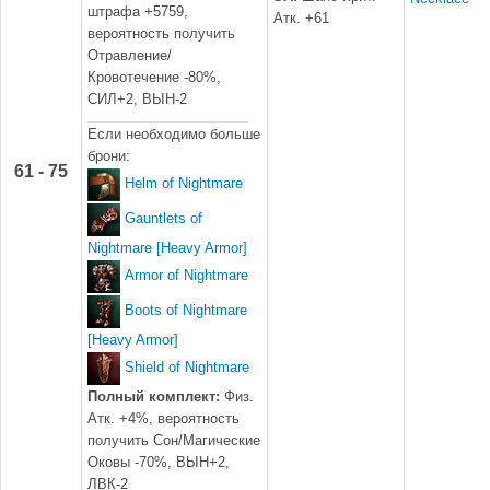
штрафа +5759,
Атк. +61
вероятность получить
Отравление/
Кровотечение -80%,
СИЛ+2, ВЫН-2
Если необходимо больше
брони:
61 - 75
Helm of Nightmare
Gauntlets of
Nightmare [Heavy Armor]
Armor of Nightmare
Boots of Nightmare
[Heavy Armor]
Shield of Nightmare
Полный комплект:
Физ.
Атк. +4%, вероятность
получить Сон/Магические
Оковы -70%, ВЫН+2,
ЛВК-2