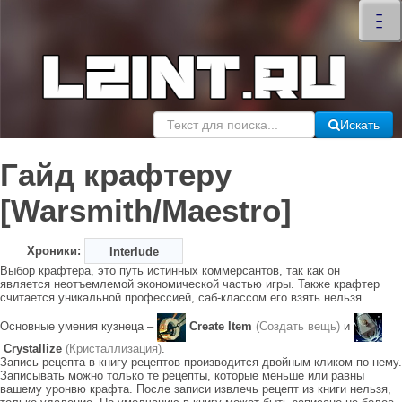
×
–
–
–
Искать
Гайд крафтеру
[Warsmith/Maestro]
Хроники:
Interlude
Выбор крафтера, это путь истинных коммерсантов, так как он
является неотъемлемой экономической частью игры. Также крафтер
считается уникальной профессией, саб-классом его взять нельзя.
Основные умения кузнеца –
Create Item
(Создать вещь)
и
Crystallize
(Кристаллизация)
.
Запись рецепта в книгу рецептов производится двойным кликом по нему.
Записывать можно только те рецепты, которые меньше или равны
вашему уронвю крафта. После записи извлечь рецепт из книги нельзя,