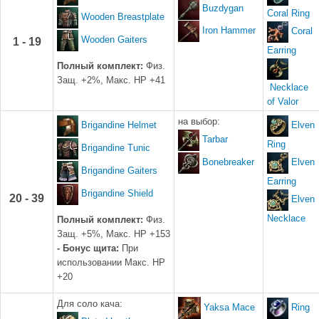
Buzdygan
Coral Ring
Wooden Breastplate
Iron Hammer
Coral
Wooden Gaiters
1 - 19
Earring
Полный комплект:
Физ.
Защ. +2%, Макс. HP +41
Necklace
of Valor
на выбор:
Brigandine Helmet
Elven
Tarbar
Ring
Brigandine Tunic
Bonebreaker
Elven
Brigandine Gaiters
Earring
Brigandine Shield
20 - 39
Elven
Necklace
Полный комплект:
Физ.
Защ. +5%, Макс. HP +153
- Бонус щита:
При
использовании Макс. HP
+20
Для соло кача:
Yaksa Mace
Ring