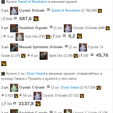
Купите
Sword of Revolution
в магазине оружия
=
1 шт.
Crystal: D-Grade
Sword of Revolution
(1.750.000
=
/
687,6
)
2545
=
1 шт.
Soulshot: D-grade
(1 шт
.
Crystal: D-Grade (688
=
+
/
9,2
)
3 шт.
Soul Ore (750
))
156
=
1 шт.
Blessed Spiritshot: D-Grade
(2 шт
.
Crystal: D-
=
+
/
45,76
Grade (1.376
)
8 шт.
Spirit Ore (3.200
))
100
Купите 2 шт.
Elven Sword
в магазине оружия, отправляйтесь в
кузницу Гирана к Пушкину и дуальте у него мечи
=
1 шт.
Crystal: C-Grade
(2 шт.
Elven Sword
(2.417.500
)
+
+
5.423
54 шт
.
Crystal: D-Grade (37.152
=
/
3137,8
))
784
=
1 шт.
Soulshot: C-grade
(1 шт
.
Crystal: C-Grade (3.138