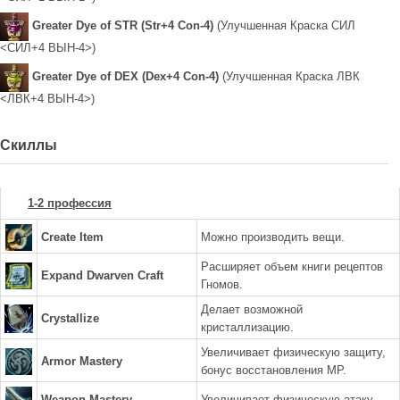
Greater Dye of STR (Str+4 Con-4)
(Улучшенная Краска СИЛ
<СИЛ+4 ВЫН-4>)
Greater Dye of DEX (Dex+4 Con-4)
(Улучшенная Краска ЛВК
<ЛВК+4 ВЫН-4>)
Скиллы
1-2 профессия
Create Item
Можно производить вещи.
Расширяет объем книги рецептов
Expand Dwarven Craft
Гномов.
Делает возможной
Crystallize
кристаллизацию.
Увеличивает физическую защиту,
Armor Mastery
бонус восстановления MP.
Weapon Mastery
Увеличивает физическую атаку.