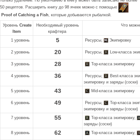
только удаление. По умолчанию в книгу может быть записано не более
50 рецептов. Расширить книгу до 98 ячеек можно с помощью
Proof of Catching a Fish
, которые добываются рыбалкой.
Уровень
Create
Необходимый уровень
Что можн
Item
крафтера
5
1 уровень
Ресурсы,
Экипировку
20
2 уровень
Ресурсы,
Low-класса экип
28
3 уровень
Top-класса экипировку
36
4 уровень
Ресурсы,
Best-класса эк
экипировку и заряды (соски)
43
5 уровень
Mid-класса экипировку
49
6 уровень
Ресурсы,
Top-класса эки
экипировку и заряды (соски)
55
7 уровень
Top-класса экипировку,
заряды (соски)
62
8 уровень
Top-класса экипировку,