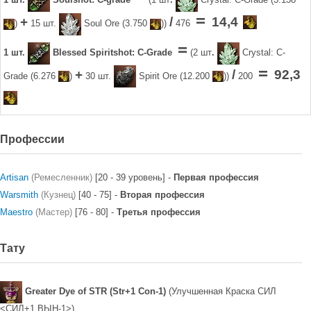
=
+
/
14,4
)
15 шт.
Soul Ore (3.750
))
476
=
1 шт.
Blessed Spiritshot: C-Grade
(2 шт
.
Crystal: C-
=
+
/
92,3
Grade (6.276
)
30 шт.
Spirit Ore (12.200
))
200
Профессии
Artisan
(Ремесленник)
[20 - 39 уровень] -
Первая профессия
Warsmith
(Кузнец)
[40 - 75] -
Вторая профессия
Maestro
(Мастер)
[76 - 80] -
Третья профессия
Тату
Greater Dye of STR (Str+1 Con-1)
(Улучшенная Краска СИЛ
<СИЛ+1 ВЫН-1>)