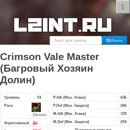
×
–
–
–
Искать
Crimson Vale Master
(Багровый Хозяин
Долин)
Уровень
54
P.Atk (Физ. Атака)
636
Раса
P.Def (Физ. Защита)
266
M.Atk (Маг. Атака)
339
Demons
M.Def (Маг. Защита)
254
Агрессивный
Да
Пассивные навыки