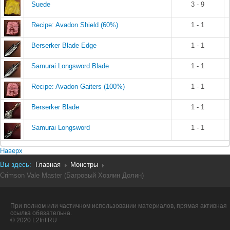
Suede
3 - 9
Recipe: Avadon Shield (60%)
1 - 1
Berserker Blade Edge
1 - 1
Samurai Longsword Blade
1 - 1
Recipe: Avadon Gaiters (100%)
1 - 1
Berserker Blade
1 - 1
Samurai Longsword
1 - 1
Наверх
Вы здесь:
Главная
Монстры
Crimson Vale Master (Багровый Хозяин Долин)
При полном или частичном использовании материалов, прямая активная
ссылка обязательна.
© 2020 L2Int.RU