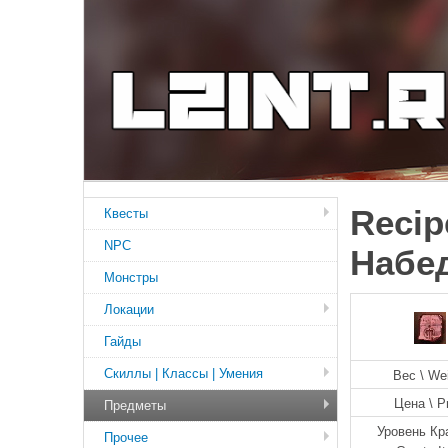
Recip
Квесты
NPC
Набед
Монстры
Локации
Гайды
Скиллы | Классы | Умения
Вес \ We
Цена \ P
Предметы
Уровень Кр
Прочее