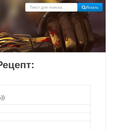
Искать
Рецепт:
))