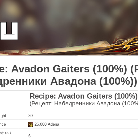
e: Avadon Gaiters (100%) (
ренники Авадона (100%))
Recipe: Avadon Gaiters (100%)
(Рецепт: Набедренники Авадона (100%
ight
30
rice
26,000 Adena
афта \
6