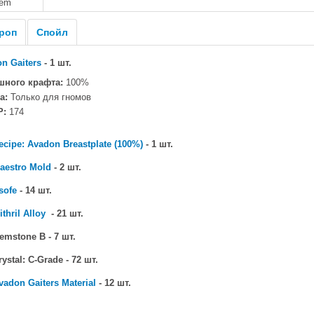
tem
роп
Спойл
n Gaiters
- 1 шт.
шного крафта:
100%
а:
Только для гномов
P:
174
ecipe: Avadon Breastplate (100%)
- 1 шт.
aestro Mold
- 2 шт.
sofe
- 14 шт.
ithril Alloy
- 21 шт.
mstone B - 7 шт.
ystal: C-Grade - 72 шт.
vadon Gaiters Material
- 12 шт.