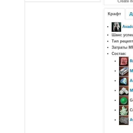
Create I
Крафт
Д
Avado
Шанс успе
Тип рецепт
Затраты M
Состав:
R
M
A
M
Ge
Cr
A