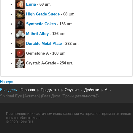
Enria
- 68 шт.
High Grade Suede
- 68 шт.
Synthetic Cokes
- 136 шт.
Mithril Alloy
- 136 шт.
Durable Metal Plate
- 272 шт.
Gemstone A - 100 шт.
Crystal: A-Grade - 254 шт.
Наверх
Вы здесь:
Главная
Предметы
Оружие
Дубинки
A
Spiritual Eye [Acumen] (Глаз Духа [Проницательность])
При полном или частичном использовании материалов, прямая активная
ссылка обязательна.
© 2020 L2Int.RU