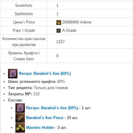
Soulshots
1
Spiritshots
1
Цена \ Price
26968400 Adena
Ранг \ Grade
A Grade
Количество кристаллов
2157
при разбитии
Уровень Крафта \
8
Create Item
Recipe: Barakiel's Axe (60%)
Шанс успешного крафта:
60%
Тип рецепта:
Только для гномов
Затраты MP:
210
Состав:
Recipe: Barakiel's Axe (60%)
- 1 шт.
Barakiel's Axe Piece
- 15 шт.
Maestro Holder
- 3 шт.