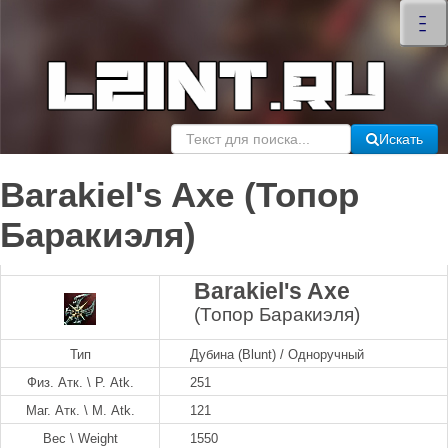
×
–
–
–
Искать
Barakiel's Axe (Топор
Баракиэля)
Barakiel's Axe
(Топор Баракиэля)
Тип
Дубина (Blunt) / Одноручный
Физ. Атк. \ P. Atk.
251
Маг. Атк. \ M. Atk.
121
Вес \ Weight
1550