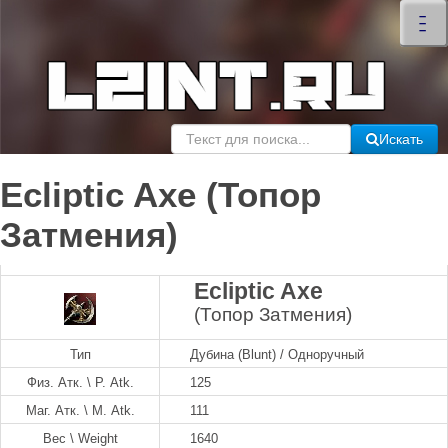
×
–
–
–
Искать
Ecliptic Axe (Топор
Затмения)
Ecliptic Axe
(Топор Затмения)
Тип
Дубина (Blunt) / Одноручный
Физ. Атк. \ P. Atk.
125
Маг. Атк. \ M. Atk.
111
Вес \ Weight
1640