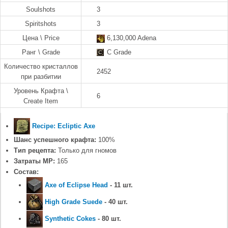
Soulshots
3
Spiritshots
3
Цена \ Price
6,130,000 Adena
Ранг \ Grade
C Grade
Количество кристаллов
2452
при разбитии
Уровень Крафта \
6
Create Item
Recipe: Ecliptic Axe
Шанс успешного крафта:
100%
Тип рецепта:
Только для гномов
Затраты MP:
165
Состав:
Axe of Eclipse Head
- 11 шт.
High Grade Suede
- 40 шт.
Synthetic Cokes
- 80 шт.