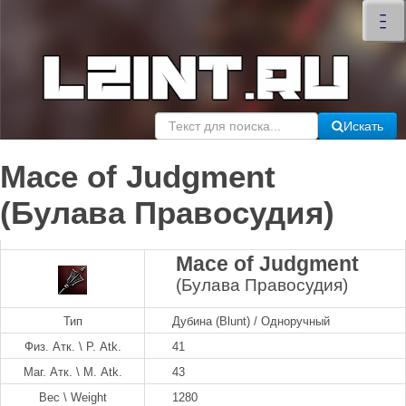
×
–
–
–
Искать
Mace of Judgment
(Булава Правосудия)
Mace of Judgment
(Булава Правосудия)
Тип
Дубина (Blunt) / Одноручный
Физ. Атк. \ P. Atk.
41
Маг. Атк. \ M. Atk.
43
Вес \ Weight
1280