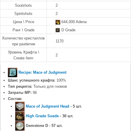
Soulshots
2
Spiritshots
2
Цена \ Price
644,000 Adena
Ранг \ Grade
D Grade
Количество кристаллов
1170
при разбитии
Уровень Крафта \
2
Create Item
Recipe: Mace of Judgment
Шанс успешного крафта:
100%
Тип рецепта:
Только для гномов
Затраты MP:
96
Состав:
Mace of Judgment Head
- 5 шт.
High Grade Suede
- 30 шт.
Gemstone D - 57 шт.