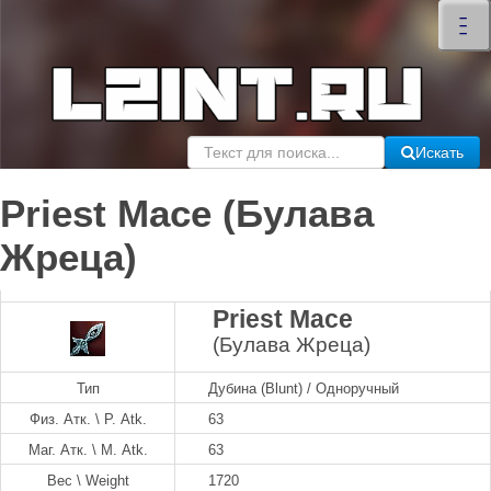
×
–
–
–
Искать
Priest Mace (Булава
Жреца)
Priest Mace
(Булава Жреца)
Тип
Дубина (Blunt) / Одноручный
Физ. Атк. \ P. Atk.
63
Маг. Атк. \ M. Atk.
63
Вес \ Weight
1720