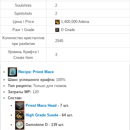
Soulshots
2
Spiritshots
2
Цена \ Price
1,400,000 Adena
Ранг \ Grade
D Grade
Количество кристаллов
2545
при разбитии
Уровень Крафта \
3
Create Item
Recipe: Priest Mace
Шанс успешного крафта:
100%
Тип рецепта:
Только для гномов
Затраты MP:
120
Состав:
Priest Mace Head
- 7 шт.
High Grade Suede
- 64 шт.
Gemstone D - 139 шт.