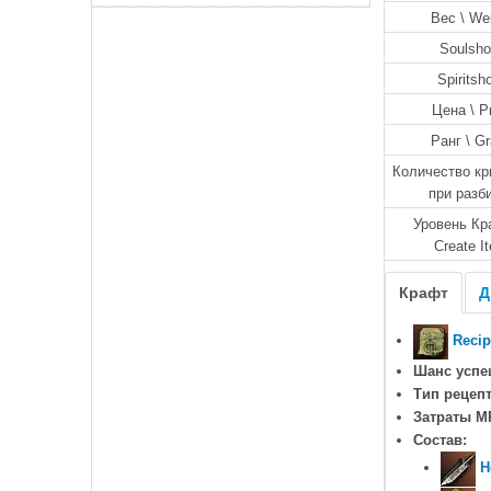
Вес \ We
Soulsho
Spiritsh
Цена \ P
Ранг \ G
Количество кр
при разб
Уровень Кр
Create I
Крафт
Д
Reci
Шанс успе
Тип рецепт
Затраты M
Состав:
H