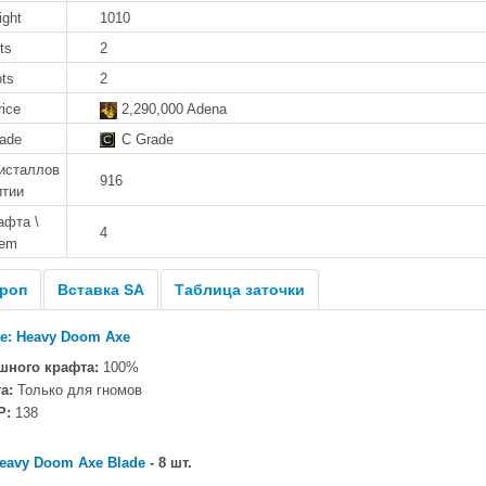
ight
1010
ts
2
ots
2
rice
2,290,000 Adena
rade
C Grade
исталлов
916
итии
афта \
4
tem
роп
Вставка SA
Таблица заточки
pe: Heavy Doom Axe
шного крафта:
100%
а:
Только для гномов
P:
138
eavy Doom Axe Blade
- 8 шт.