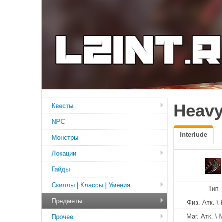
Heavy
Квесты
NPC
Interlude
Монстры
Локации
Гайды
Скиллы | Классы | Умения
Тип
Предметы
Физ. Атк. \ 
Маг. Атк. \ 
Прочее