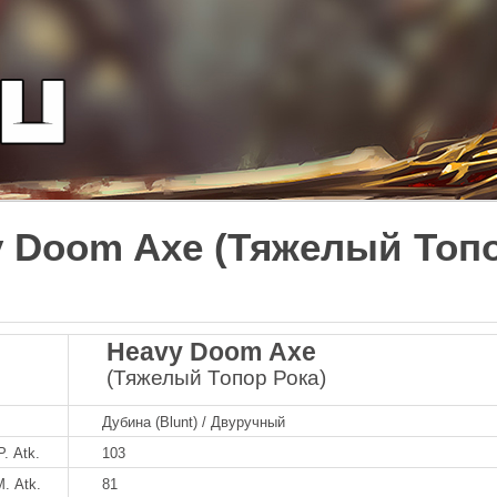
 Doom Axe (Тяжелый Топо
Heavy Doom Axe
(Тяжелый Топор Рока)
Дубина (Blunt) / Двуручный
P. Atk.
103
M. Atk.
81