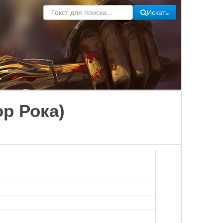
Искать
р Рока)