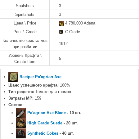
Soulshots
3
Spiritshots
3
Цена \ Price
4,780,000 Adena
Ранг \ Grade
C Grade
Количество кристаллов
1912
при разбитии
Уровень Крафта \
5
Create Item
Recipe: Pa'agrian Axe
Шанс успешного крафта:
100%
Тип рецепта:
Только для гномов
Затраты MP:
159
Состав:
Pa'agrian Axe Blade
- 10 шт.
High Grade Suede
- 20 шт.
Synthetic Cokes
- 40 шт.