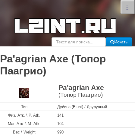
×
–
–
–
Искать
Pa'agrian Axe (Топор
Паагрио)
Pa'agrian Axe
(Топор Паагрио)
Тип
Дубина (Blunt) / Двуручный
Физ. Атк. \ P. Atk.
141
Маг. Атк. \ M. Atk.
104
Вес \ Weight
990