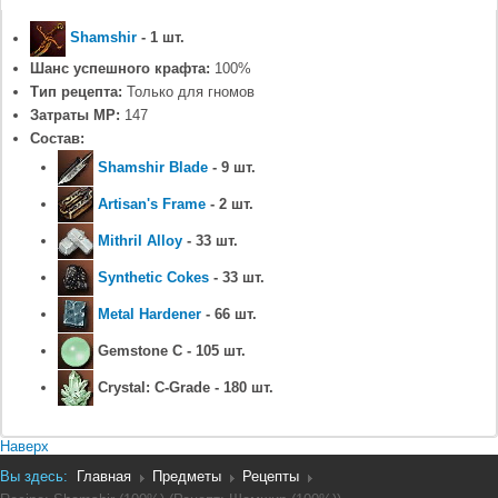
Shamshir
- 1 шт.
Шанс успешного крафта:
100%
Тип рецепта:
Только для гномов
Затраты MP:
147
Состав:
Shamshir Blade
- 9 шт.
Artisan's Frame
- 2 шт.
Mithril Alloy
- 33 шт.
Synthetic Cokes
- 33 шт.
Metal Hardener
- 66 шт.
Gemstone C - 105 шт.
Crystal: C-Grade - 180 шт.
Наверх
Вы здесь:
Главная
Предметы
Рецепты