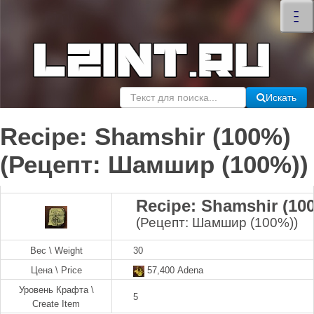
×
–
–
–
Искать
Recipe: Shamshir (100%)
(Рецепт: Шамшир (100%))
Recipe: Shamshir (10
(Рецепт: Шамшир (100%))
Вес \ Weight
30
Цена \ Price
57,400 Adena
Уровень Крафта \
5
Create Item