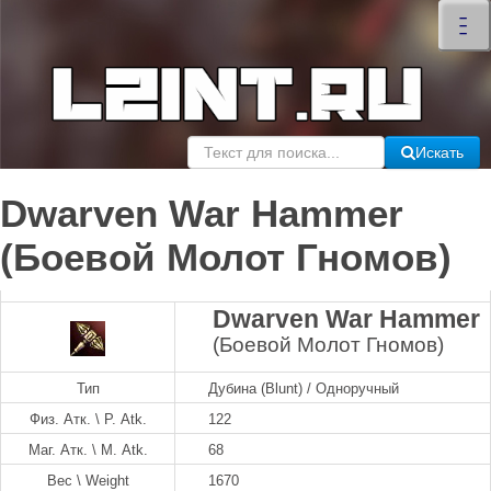
×
–
–
–
Искать
Dwarven War Hammer
(Боевой Молот Гномов)
Dwarven War Hammer
(Боевой Молот Гномов)
Тип
Дубина (Blunt) / Одноручный
Физ. Атк. \ P. Atk.
122
Маг. Атк. \ M. Atk.
68
Вес \ Weight
1670