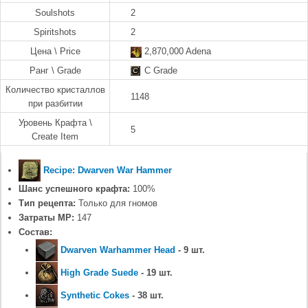
Soulshots
2
Spiritshots
2
Цена \ Price
2,870,000 Adena
Ранг \ Grade
C Grade
Количество кристаллов
1148
при разбитии
Уровень Крафта \
5
Create Item
Recipe: Dwarven War Hammer
Шанс успешного крафта:
100%
Тип рецепта:
Только для гномов
Затраты MP:
147
Состав:
Dwarven Warhammer Head
- 9 шт.
High Grade Suede
- 19 шт.
Synthetic Cokes
- 38 шт.