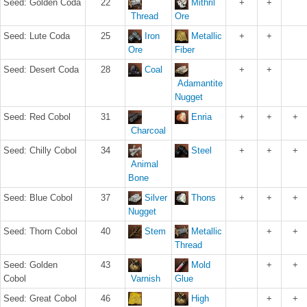
Seed: Golden Coda
22
Mithril
+
+
Thread
Ore
Seed: Lute Coda
25
Iron
Metallic
+
+
Ore
Fiber
Seed: Desert Coda
28
Coal
+
+
Adamantite
Nugget
Seed: Red Cobol
31
Enria
+
+
+
Charcoal
Seed: Chilly Cobol
34
Steel
+
+
+
Animal
Bone
Seed: Blue Cobol
37
Silver
Thons
+
+
+
Nugget
Seed: Thorn Cobol
40
Stem
Metallic
+
+
Thread
Seed: Golden
43
Mold
+
+
Cobol
Varnish
Glue
Seed: Great Cobol
46
High
+
+