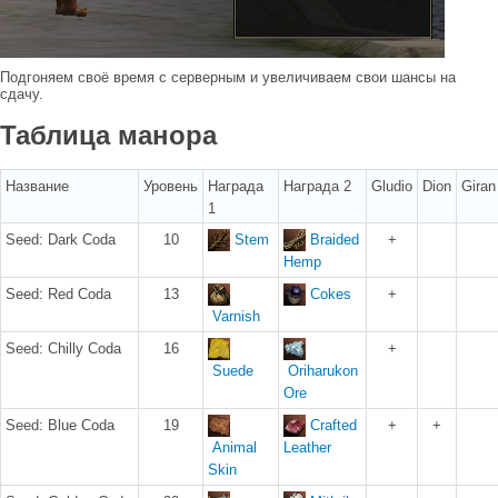
Подгоняем своё время с серверным и увеличиваем свои шансы на
сдачу.
Таблица манора
Название
Уровень
Награда
Награда 2
Gludio
Dion
Giran
1
Seed: Dark Coda
10
Stem
Braided
+
Hemp
Seed: Red Coda
13
Cokes
+
Varnish
Seed: Chilly Coda
16
+
Suede
Oriharukon
Ore
Seed: Blue Coda
19
Crafted
+
+
Animal
Leather
Skin