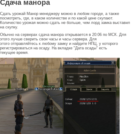
Сдача манора
Сдать урожай Манор менеджеру можно в любом городе, а также
посмотреть, где, в каком количестве и по какой цене скупают.
Количество урожая можно сдать не больше, чем лорд замка выставил
на скупку.
Обычно на серверах сдача манора открывается в 20:06 по МСК. Для
этого лучше сверить свои часы и часы сервера. Для
этого отправляйтесь к любому замку и найдите НПЦ, у которого
регистрироваться на осаду. На вкладке "Дата осады" есть
текущее время.