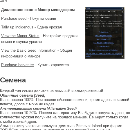
15%
Диалоговое окно с Манор менеджером
Purchase seed
- Покупка семян
Tally up indigenous
- Сдача урожая
View the Manor Status
- Настройки продажи
семян и скупки урожая
View the Basic Seed Information
- Общая
информация о маноре
Purchase harvester
- Купить харвестер
Семена
Каждый тип семян делится на обычный и альтернативный.
Обычные семена (Seed)
Шанс посева 100%. При посеве обычного семени, кроме адены и камней
печати, дропа с моба не будет.
Альтернативные семена (Alternative Seed)
Шанс посева 10-20%. Посеев альтернативу Вы будите получать дроп, но
количество урожая получите на порядок меньше. Ее берут только когда
с моба жирный дроп.
Альтернативу часто используют дестры в Primeval Island при фарме