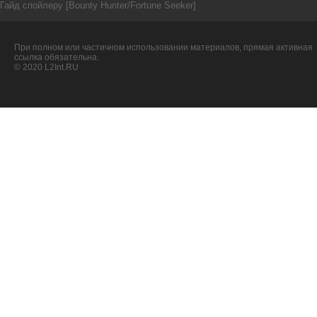
Гайд спойлеру [Bounty Hunter/Fortune Seeker]
При полном или частичном использовании материалов, прямая активная
ссылка обязательна.
© 2020 L2Int.RU