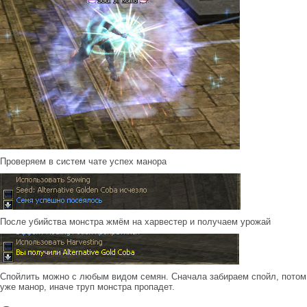
Проверяем в систем чате успех манора
После убийства монстра жмём на харвестер и получаем урожай
Спойлить можно с любым видом семян. Сначала забираем спойл, потом
уже манор, иначе труп монстра пропадет.