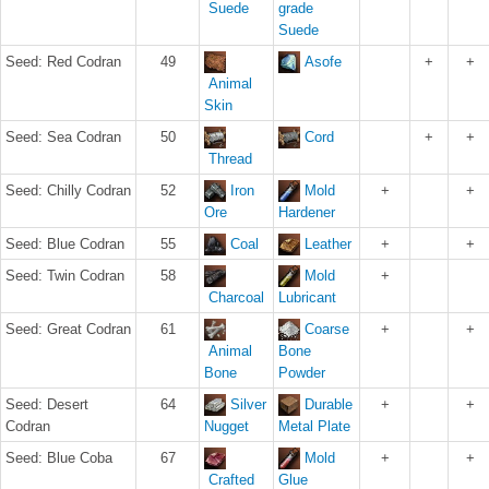
Suede
grade
Suede
Seed: Red Codran
49
Asofe
+
+
Animal
Skin
Seed: Sea Codran
50
Cord
+
+
Thread
Seed: Chilly Codran
52
Iron
Mold
+
+
Ore
Hardener
Seed: Blue Codran
55
Coal
Leather
+
+
Seed: Twin Codran
58
Mold
+
Charcoal
Lubricant
Seed: Great Codran
61
Coarse
+
+
Animal
Bone
Bone
Powder
Seed: Desert
64
Silver
Durable
+
+
Codran
Nugget
Metal Plate
Seed: Blue Coba
67
Mold
+
+
Crafted
Glue