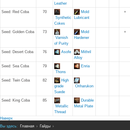
Leather
Seed: Red Coba
70
Mold
+
Synthetic
Lubricant
Cokes
Seed: Golden Coba
73
Mold
+
Varnish
Hardener
of Purity
Seed: Desert Coba
76
Asofe
Mithril
Alloy
Seed: Sea Coba
79
Enria
Thons
Seed: Twin Coba
82
High
grade
Oriharukon
Suede
Seed: King Coba
85
Durable
Metallic
Metal Plate
Thread
Наверх
Вы здесь:
Главная
Гайды